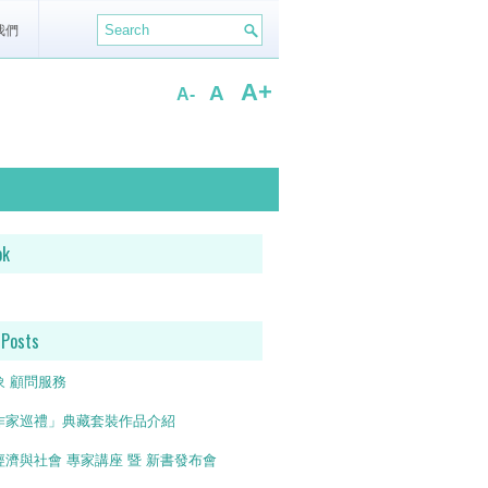
我們
A+
A
A-
ok
 Posts
象 顧問服務
作家巡禮」典藏套裝作品介紹
濟與社會 專家講座 暨 新書發布會