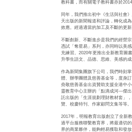
教科書，而有關電子教科書亦於2014
同年，我們推出初中《生活與社會》
天出版的新聞報道和評論，轉化成為
效應。經過適當的加工及不斷的更新
不斷創新、不斷進步是我們的經營宗
憑試「奪星易」系列，亦同時以美感
充練習。2020年更推出全新教育
升學生語文、品德、思維、美感的成
作為新聞集團旗下公司，我們時刻掌
體、辦學團體及慈善基金等，度身訂
堯敬慈善基金出資贊助支援全港中小
靈教育中心主辦的「點滴成河—傑出
託出版的「生涯規劃理財教材套」，
覽、校慶特刊、作家顧問文集等等。
2017年，明報教育出版創立了全新教育服務品
過平台服務聯繫教育界，將最適切的
界的商業夥伴，能夠輕易獲取和發放