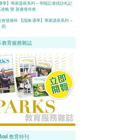
適學】專家講座系列 – 明報記者採訪札記
區攻略 暨 新書發布會
會發展科 【識揀‧適學】專家講座系列 –
、四
KS 教育服務雜誌
School 教育特刊