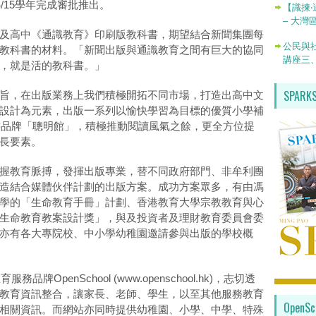
/15學年完成審批推出。
【識揀‧
– 大灣
及高中《通識教育》印刷版教科書，期望結合新聞集團每
公民與社
教科書的材料。「新聞出版與通識教育之間有巨大的協同
講座三
，就是活的教科書。」
SPAR
旨，在出版業務上我們積極開拓不同市場，打造出高中文
設計為元素，出版一系列以愉快學習為目標的優質小學補
圖書品牌「聰明館」，積極推動閱讀風氣之餘，更全方位提
長要素。
握教育脈搏，發揮出版專業，替不同政府部門、非牟利團
造結合媒體伙伴計劃的出版方案。成功方案眾多，有由馮
學的「生命教育手冊」計劃、香港教育大學宗教教育與心
生命教育教案設計獎」，與及投資者及理財教育委員會委
亦有各大專院校、中小學幼稚園邀請參與出版的學校概
牌OpenSchool (www.openschool.hk)，志切透
教育資訊整合，讓家長、老師、學生，以至其他服務教育
Open
相關資訊。而網站亦同時提供幼稚園、小學、中學、特殊