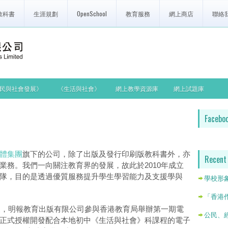
教科書
生涯規劃
OpenSchool
教育服務
網上商店
聯絡
民與社會發展》
《生活與社會》
網上教學資源庫
網上試題庫
Facebo
體集團
旗下的公司，除了出版及發行印刷版教科書外，亦
Recent
業務。我們一向關注教育界的發展，故此於2010年成立
隊，目的是透過優質服務提升學生學習能力及支援學與
學校形
「香港
發展，明報教育出版有限公司參與香港教育局舉辦第一期電
公民、經
正式授權開發配合本地初中《生活與社會》科課程的電子