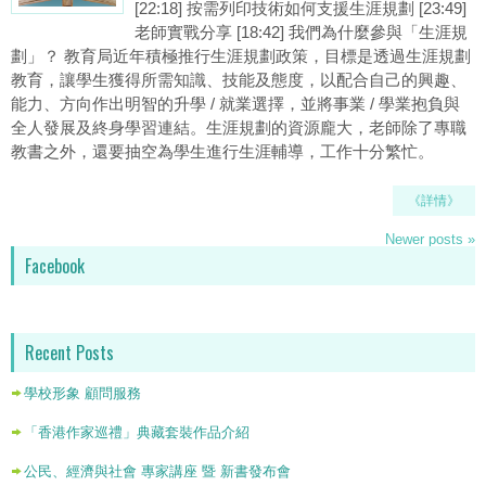
[22:18] 按需列印技術如何支援生涯規劃 [23:49]
老師實戰分享 [18:42] 我們為什麼參與「生涯規
劃」？ 教育局近年積極推行生涯規劃政策，目標是透過生涯規劃
教育，讓學生獲得所需知識、技能及態度，以配合自己的興趣、
能力、方向作出明智的升學 / 就業選擇，並將事業 / 學業抱負與
全人發展及終身學習連結。生涯規劃的資源龐大，老師除了專職
教書之外，還要抽空為學生進行生涯輔導，工作十分繁忙。
《詳情》
Newer posts
»
Facebook
Recent Posts
學校形象 顧問服務
「香港作家巡禮」典藏套裝作品介紹
公民、經濟與社會 專家講座 暨 新書發布會