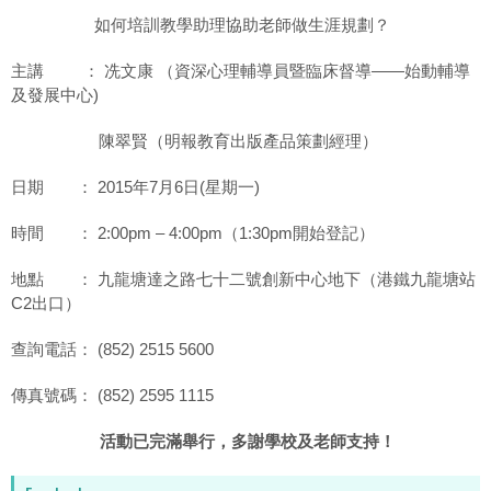
如何培訓教學助理協助老師做生涯規劃？
主講 ： 冼文康 （資深心理輔導員暨臨床督導——始動輔導
及發展中心)
陳翠賢（明報教育出版產品策劃經理）
日期 ： 2015年7月6日(星期一)
時間 ： 2:00pm – 4:00pm（1:30pm開始登記）
地點 ： 九龍塘達之路七十二號創新中心地下（港鐵九龍塘站
C2出口）
查詢電話： (852) 2515 5600
傳真號碼： (852) 2595 1115
活動已完滿舉行，多謝學校及老師支持！