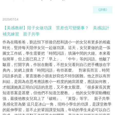
《詳情》
2020/07/14
【美感教材】陪子女做功課 苦差也可變樂事？ 美感設計
補充練習 親子共學
作為在職爸爸，劉志恒下班後仍想和讀小一的女兒有更多的相處
時光，堅持每天陪伴女兒一起做功課。這天，女兒要做的是一張
圖文工作紙，學生需要把「時間詞語」填滿中間的大鐘。本來看
似簡單，但上面已寫上了「早上」、「中午」等的詞語。他皺了
皺眉，打開字典，作狀在翻看，不想女兒看到自己把手機放在字
典內，於網上搜查「時間詞語」有些甚麼。 對家長而言，時間
詞語多的是，要直接教小朋友抄寫也不特別困難。他之所以有所
糾結，是因為在思考應該教小一程度的她寫甚麼，應該如何教，
才能讓她真正明白詞語的意思，又不會太艱澀。「很多家長其實
知道答案是甚麼，但他們不知道怎麼教。」他的女兒學習動機較
強，最後他教女兒寫上了『破曉』、『黃昏』等字。 親子共學
美感化苦為樂 這只是冰山一角，現時小學生的功課，是課堂教學
的延伸學習，並不止於鞏固課堂知識，年幼的學生未必可以自己