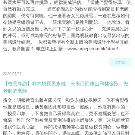
甚麼水平可以再作挑戰， 輕鬆完成評估。「當他們覺得好玩，便
自然有動力完成。」 這些嶄新設計的教材能否得到家長和老師
的認同，仍有待揭曉。他一邊看著女兒做練習，一邊在思考如何
令她樂意繼續做下去。「這場實驗只是剛剛開始。」他說道。看
到女兒的這個反應，為他打下了第一枝強心針。 充滿美感設計
的練習，或可成為家長的好幫手。圖為明報教育出版最新出版的
美感設計練習。 你都希望擁有全新出版的美感設計小學補充練
習、教育圖書？ 即立網上訂購：www.mpep.com.hk/store/
《詳情》
2020/07/07
【校長專訪】非常校長吳永雄 來來回回康山和林金殿︰做
老師的老師
撰文：明報教育出版有限公司 和吳永雄校長聊天，你不會覺得
他像是個校長，他甚至因此形容自己「癡線」。他沒有典型的
「校長印象」，不會把自己看得高高在上，更不會擺姿態，也不
會講一堆理念但到被問及實例時推給老師展述，第一次見面就直
接跟你說真心話。「你問我做老師開心還是做校長開心，做老師
開心，做校長，唔係好開心，呢個真嘅。因為做老師可以日日對