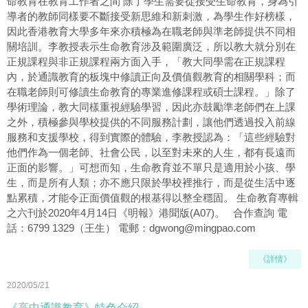
命教育在教育工作者之間 除了學生需要從接受生命教育，身為引
導者的教師同樣要不斷接受新思維和新刺激，為學生作好榜樣，
因此香港教育大學多年來亦積極為在職老師與準老師提供不同相
關培訓。李教授表示生命教育涉及範圍廣泛，所以教大就分別在
正規課程與非正規課程兩方面入手，「教大同學需在正規課程
內，於通識教育的板塊中修讀正向及價值觀教育的相關學科；而
在職老師則可修讀生命教育的專業進修課程或碩士課程。」除了
學術理論，教大同樣重視經驗學習，因此亦鼓勵準老師們在上課
之外，積極參與學校提供的不同服務計劃，讓他們透過投入前線
服務和支援學校，得到實際的體驗，李教授認為：「這些經驗對
他們作為一個老師、社會公民，以至對未來的人生，都有長遠而
正面的影響。」可想而知，生命教育並不單只是適用於小孩、學
生，而是所有人類；亦不應只限於學校裡推行，而是從生活中逐
點累積，才能令正面價值觀的根基得以整全穩固。 生命教育專輯
之六刊於2020年4月14日《明報》港聞版(A07)。 合作查詢 電
話：6799 1329（王生） 電郵：dgwong@mingpao.com
《詳情》
2020/05/21
《高中通識教育》特色介紹