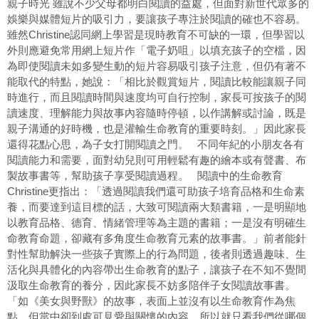
親子時光 雖說不少父母都明白閱讀的益處，但面對新世代眾多的
娛樂與媒體短片的吸引力，要讓孩子專注於閱讀的確也不容易。
雖然Christine認同網上學習是現時教育不可缺的一環，但學習以
外則應避免常用網上短片作「電子奶咀」以填充孩子的空檔，因
為即使閱讀未如多變生動的短片容易吸引孩子注意，但仍有著不
能取代的特點，她說：「相比於觀賞短片，閱讀比較能讓親子同
時進行，而且閱讀時間與速度均可自行控制，家長可按孩子的閱
讀速度、理解能力與故事內容隨時停頓，以作講解或討論，既是
親子溝通的好時機，也是灌輸生命教育的重要時刻。」因此家長
還得花點心思，為子女打開閱讀之門。 不同年紀的小朋友各有
閱讀能力和需要，面對幼兒則可用輕鬆有趣的繪本或有聲書、布
製故事書等，幫助孩子享受閱讀過程。 閱讀中的生命教育
Christine更指出：「透過閱讀我們還可助孩子培育品格和生命素
養，而要達到這目標的話，大致可閱讀兩大類書籍，一是明顯地
以教育品格、德育、情緒管理等為主題的書籍；一是沒有明確生
命教育命題，卻藏有多角度生命教育元素的故事書。」前者能針
對性幫助解決一些孩子實際上的行為問題，後者則透過趣味、生
活化與具體化的內容帶出生命教育的點子，讓孩子在不知不覺間
汲取生命教育的養分，因此家長不妨多陪伴子女閱讀故事書。
「如《美女與野獸》的故事，表面上並沒有以生命教育作為焦
點，但當中卻到處可見愛與關懷的內容，所以就只看我們從哪個