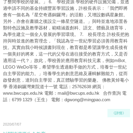
了整間學校的發展。」 6. 學校資源 學校的硬件設施完備，並透
過申請不同的基金持續豐富學習設施，許校長表示：「我們即將
會有一個名為『星空奇遇銅鑼灣』的活動，又增設數碼星象館。
另外，亦會在書牆之後設立一條星空隧道。」與時並進地添置各
類特色設施及教學器材，範疇涵蓋創科、語文、體藝及德育等，
為學生建立一個全人發展的學習環境。 7. 校長理念 許校長把抱
持與時並進的教育理念，「我認為廿一世紀學習必須善用教育科
技。其實由我小時候讀書到現在，教育都是希望讓學生成長後有
一個美好的將來，這一代的父母在過往接受的教育方式，又是否
適用這一代？」故此，學校善於應用教育科技元素，例如mBot、
LEGO WeDo等等，希望學生透過動手做的方式，培養廿一世紀
自主學習的能力。」培養學生的創意思維及邏輯解難能力，從而
啟發創意，達到自主學習，真正體驗學習的樂趣。 佛教黃焯菴小
學 香港銅鑼灣東院道十一號 電話：25762638 網頁：
www.bwcups.edu.hk 電郵：mail@bwcups.edu.hk 合作查詢 電
話：6799 1329（王生） 電郵：dgwong@mingpao.com
《詳情》
2020/07/07