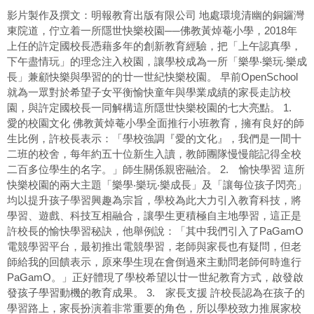
影片製作及撰文：明報教育出版有限公司 地處環境清幽的銅鑼灣
東院道，佇立着一所隱世快樂校園──佛教黃焯菴小學，2018年
上任的許定國校長憑藉多年的創新教育經驗，把「上午認真學，
下午盡情玩」的理念注入校園，讓學校成為一所「樂學‧樂玩‧樂成
長」兼顧快樂與學習的的廿一世紀快樂校園。 早前OpenSchool
就為一眾對於希望子女平衡愉快童年與學業成績的家長走訪校
園，與許定國校長一同解構這所隱世快樂校園的七大亮點。 1.
愛的校園文化 佛教黃焯菴小學全面推行小班教育，擁有良好的師
生比例，許校長表示：「學校強調『愛的文化』，我們是一間十
二班的校舍，每年約五十位新生入讀，教師團隊慢慢能記得全校
二百多位學生的名字。」師生關係親密融洽。 2. 愉快學習 這所
快樂校園的兩大主題「樂學‧樂玩‧樂成長」及「讓每位孩子閃亮」
均以提升孩子學習興趣為宗旨，學校為此大力引入教育科技，將
學習、遊戲、科技互相融合，讓學生更積極自主地學習，這正是
許校長的愉快學習秘訣，他舉例說：「其中我們引入了PaGamO
電競學習平台，最初推出電競學習，老師與家長也有疑問，但老
師給我的回饋表示，原來學生現在會倒過來主動問老師何時進行
PaGamO。」正好體現了學校希望以廿一世紀教育方式，啟發啟
發孩子學習動機的教育成果。 3. 家長支援 許校長認為在孩子的
學習路上，家長扮演着非常重要的角色，所以學校致力推展家校