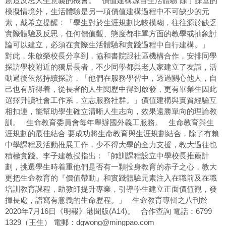
創造反思人生意義的機會。 價值建構源自生活體驗 除了課堂的
模擬情境外，生活體驗是另一項價值建構過程中不可缺少的元
素，戴希立提醒：「學生對於生涯規劃比較模糊，往往源於缺乏
實際體驗及反思，任何價值觀、態度都非單方面的教學或抽象討
論可以建立，必須在實際生活體驗和實踐過程中自行建構。」
對此，朱啟榮校長分享到，協和書院跟社區機構合作，安排同學
探訪學校附近的獨居長者，不少同學都與老人家建立了友誼，活
動過後依然持續探訪，「他們在服務學習中，透過關心他人，自
己也有所得着，從長者的人生閱歷中得到啟發，更有畢業生因此
選擇升讀社會工作系，立志服務社群。」價值建構與實質經驗互
相扣連，能幫助學生確立清晰人生志向，效果遠勝單向的理論教
訓。 生命教育委員會每年舉辦國外義工服務。 生命教育與生
涯規劃的最佳結合 要成功將生命教育與生涯規劃結合，除了有賴
中學課程及活動推展工作，少不得大學的全力支援，教大過往也
積極實踐。李子建教授指出：「師訓課程設立中學校長推薦計
劃，挑選學生時着重他們是否有一顆投身教育的赤子之心，教大
更把生命教育的『價值帶動』和實踐體驗元素注入在職前及在職
培訓教育課程，助教師提升專業，引導學生建立正面價值觀，發
揮長處，譜寫有意義的生命歷程。」 生命教育專輯之八刊於
2020年7月16日《明報》港聞版(A14)。 合作查詢 電話：6799
1329（王生） 電郵：dgwong@mingpao.com