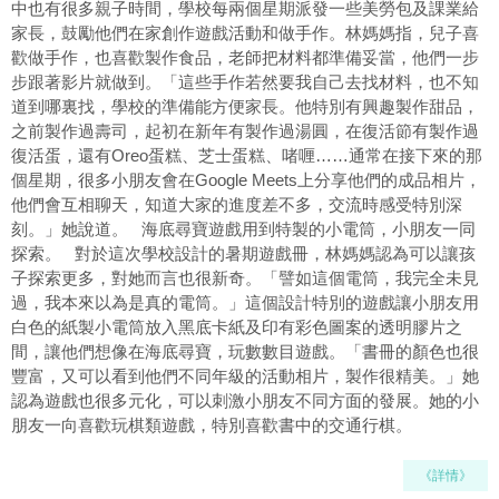
中也有很多親子時間，學校每兩個星期派發一些美勞包及課業給
家長，鼓勵他們在家創作遊戲活動和做手作。林媽媽指，兒子喜
歡做手作，也喜歡製作食品，老師把材料都準備妥當，他們一步
步跟著影片就做到。「這些手作若然要我自己去找材料，也不知
道到哪裏找，學校的準備能方便家長。他特別有興趣製作甜品，
之前製作過壽司，起初在新年有製作過湯圓，在復活節有製作過
復活蛋，還有Oreo蛋糕、芝士蛋糕、啫喱……通常在接下來的那
個星期，很多小朋友會在Google Meets上分享他們的成品相片，
他們會互相聊天，知道大家的進度差不多，交流時感受特別深
刻。」她說道。 海底尋寶遊戲用到特製的小電筒，小朋友一同
探索。 對於這次學校設計的暑期遊戲冊，林媽媽認為可以讓孩
子探索更多，對她而言也很新奇。「譬如這個電筒，我完全未見
過，我本來以為是真的電筒。」這個設計特別的遊戲讓小朋友用
白色的紙製小電筒放入黑底卡紙及印有彩色圖案的透明膠片之
間，讓他們想像在海底尋寶，玩數數目遊戲。「書冊的顏色也很
豐富，又可以看到他們不同年級的活動相片，製作很精美。」她
認為遊戲也很多元化，可以刺激小朋友不同方面的發展。她的小
朋友一向喜歡玩棋類遊戲，特別喜歡書中的交通行棋。
《詳情》