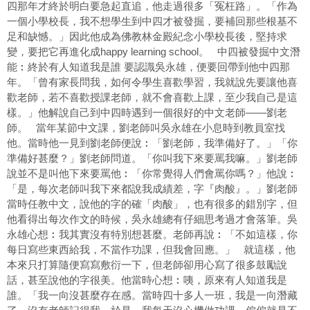
四那年才終於明白要急起直追，他走過很多「冤枉路」。「作為
一個小學校長，我不想學生到中四才被發掘，要補回那些根基不
足和缺憾。」因此他成為佛教林金殿紀念小學校長後，堅持求
變，要把它再進化成happy learning school。 中四被發掘中文潛
能︰終於有人知道我是誰 要認識吳永雄，便要回帶到他中四那
年。「曾有家長問我，如何令學生喜歡學習，我就說先要讓他喜
歡老師，若不喜歡授課老師，就不會喜歡上課，至少我自己是這
樣。」他解說自己到中四時遇到一個很好的中文老師——劉老
師。 當年某節中文課，劉老師叫吳永雄在小息時到教員室找
他。當時他一見到劉老師便說︰「劉老師，我準備好了。」「你
準備好甚麼？」劉老師問道。「你叫我下來要罵我嘛。」劉老師
說並不是叫他下來要罵他︰「你常覺得人們會罵你嗎？」他說︰
「是，每次老師叫我下來都說我成績差，字『肉酸』。」劉老師
當時任教中文，說他的字的確「肉酸」，也有很多的錯別字，但
他看得出每次作文的時候，吳永雄總有仔細思考過才會落筆。吳
永雄心想︰我其實沒有特別想甚麼。老師再說︰「不如這樣，你
每日寫些東西給我，不當作功課，但我會回應。」 就這樣，他
本來只打算隨便寫寫敷衍一下，但老師卻用心寫了很多鼓勵說
話，甚至說他的字很美。他當時心想︰咦，原來有人知道我是
誰。「我一向沒甚麼存在感。當時四十多人一班，我是一向潛藏