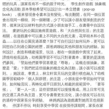
體的玩具，讓家長有不一樣的親子時光。 學生創作遊戲 抽象概
念化為活動 原本學校希望可以設計出一本立體書（pop-up
book），後來發現會令書本沒有變化，每次翻開，在同一個位置
會出現同一棵樹、同一個鞦韆，少了可以讓小朋友發揮創意的空
間，後來決定以材料包的方式讓小朋友做手工，在書冊中自設玩
法。 麥妍玩的公園設施佈置遊戲，和「大自然與生活」的主題
相關，在遊戲書中可以畫上不同的大自然元素，花草樹木和小昆
蟲……以往在公園見過甚麼？除了可自行設計如何玩外，更可以
回想自己到過公園的經歷，跟爸媽聊起其他和朋友玩的經驗。如
何設計、創造和構建場景、玩法，都在一個遊戲中實現了起來。
譚煥玲校長認為，幼稚園學習不可以只對著書本，重要的是讓他
們參與。「譬如他們要學習甚麼是『尊敬』，這概念很抽象。甚
麼是『愛』？我們把這些描象的概念化為活動，讓小孩可以感受
到。」她說道。事實上，林立軒當天玩的交通行棋也融入了幼稚
園學習範疇中「個人與群體」的主題，小朋友從中學習如何守規
則、如何輪流玩，再轉化成平日跟別人相處的規範當中。「要等
候」、「要一人一次」這些習慣就可以慢慢養成。用上日常可見
的交通工具作為主題，更可令書冊更生活化，讓小朋友可以在玩
的過程中跟家長分享經驗。 林媽媽認為遊戲書對她而言也很新
奇。 停課不停玩 時刻享受中學習 在疫情停課期間，家長在家