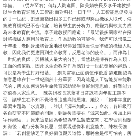
準備。 （從左至右）傳媒人劉進圖、陳美娟校長及李子建教授
以生命教育迎戰人工智能 面對科技一日千里，人工智能急促發展
的廿一世紀，劉進圖指出很多工作已經或即將由機械人取代，傳
統教育模式已不合時宜，培養學生的分析力、應變力與軟實力成
為未來教育的主流。李子建教授回應道：「最近很多國家都在探
討將機械人應用於教育上，作為助教的可能性。我們可以想像二
十年後，老師身邊將普遍地出現傳遞知識更快更準確的機械人助
教，因此我們更應回到生命教育，反思老師的使命。」而作為廿
一世紀的良師，與機械人最大的分別，當然就是擁有作為人類，
正面的價值觀，因此以生命教育作為應對廿一世紀發展的起點，
可說是為學生打好根基。 創意需靠正面價值作後盾 劉進圖認為
創意思維在廿一世紀顯然十分重要，因為這是人工智能所未能取
代的，所以如何透過生命教育幫助學生發展創意思維、解難能力
亦值得大家注意。 陳美娟校長就藉著日常課程與年度主題學
習，讓學生在不知不覺培養這些高階思維。她說：「如本年度的
學習主題為『水資源』，並以『源來如此……』命名，各班級可
各自研究不同範疇的問題，到最後需要在『源來如此』後加上兩
字作總結。」原來這是因為希望為學生製造空間，在學習到相關
知識後，進行分析和反思，並展現想像和創意能力。陳校長強
調：「若創意缺乏了良好價值觀與道德，那將會是很可怕的，所