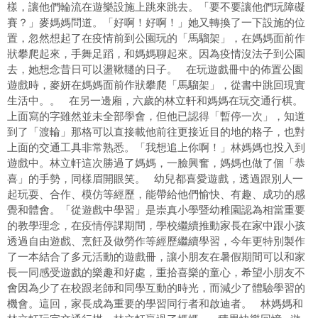
樣，讓他們輪流在遊樂設施上跳來跳去。「要不要讓他們玩障礙
賽？」麥媽媽問道。「好啊！好啊！」她又轉換了一下設施的位
置，忽然想起了在疫情前到公園玩的「馬騮架」，在媽媽面前作
狀攀爬起來，手舞足蹈，和媽媽聊起來。因為疫情沒法子到公園
去，她想念昔日可以盪鞦韆的日子。 在玩遊戲冊中的佈置公園
遊戲時，麥妍在媽媽面前作狀攀爬「馬騮架」，從書中跳回現實
生活中。。 在另一邊廂，六歲的林立軒和媽媽在玩交通行棋。
上面寫的字雖然並未全部學會，但他已認得「暫停一次」，知道
到了「渡輪」那格可以直接載他前往更接近目的地的格子，也對
上面的交通工具非常熟悉。「我想追上你啊！」林媽媽也投入到
遊戲中。林立軒這次勝過了媽媽，一臉興奮，媽媽也做了個「恭
喜」的手勢，同樣眉開眼笑。 幼兒都喜愛遊戲，透過跟別人一
起玩耍、合作、模仿等經歷，能帶給他們愉快、有趣、成功的感
覺和體會。「從遊戲中學習」是崇真小學暨幼稚園認為相當重要
的教學理念，在疫情停課期間，學校繼續推動家長在家中跟小孩
透過自由遊戲、烹飪及做勞作等經歷繼續學習，今年更特別製作
了一本結合了多元活動的遊戲冊，讓小朋友在暑假期間可以和家
長一同感受遊戲的樂趣和好處，重拾喜樂的童心，希望小朋友不
會因為少了在校跟老師和同學互動的時光，而減少了體驗學習的
機會。這回，家長成為重要的學習同行者和啟迪者。 林媽媽和