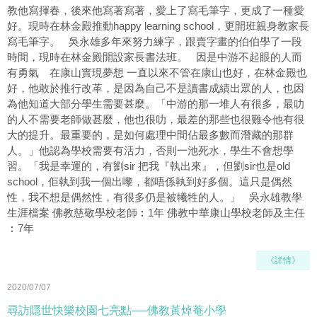
教他寫揮春，後來他寫著寫著，愛上了寫毛筆字，更成了一種愛
好。現時在林金殿推動happy learning school，更開班親身教家長
寫毛筆字。 吳永雄多年來努力練字，跟賣字畫的伯伯學了一段
時間，現時在林金殿開設家長書法班。 因是中游不起眼的人而
有勇氣 在康山實現夢想 一直以來不管在康山也好，在林金殿也
好，他敢於推行改革，是因為自己不是讀書成績出眾的人，也因
為他知道大部分學生需要甚麼。「中游的那一堆人有很多，最叻
的人不需要老師做甚麼，他也很叻，最差的那些也很難令他有很
大的提升。最重要的，是如何處理中間佔最多數而潛藏的那群
人。」他認為學校需要有活力，否則一池死水，學生不會想學
習。「我是幸運的，有劉sir 把我『執出來』，但劉sir也是old
school，佢執到我一個出嚟，都唔係執到好多個。這只是偶然
性，我不想是偶然性，有很多仍是被犧牲的人。」 吳永雄教學
生涯檔案 佛教慈敬學校老師︰1年 佛教中華康山學校老師及主任
︰7年
《詳情》
2020/07/07
尋訪隱世快樂校園七亮點──佛教黃焯菴小學