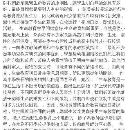
以我們必須抓緊生命教育的原則性，讓學生明白無論創意有多
好，最終目標都是要對人有好的影響。」 陳美娟校長認為推行生
命教育應貼近生活，因此就著近日疫情發展而時有作出新安排，
圖中就是接受了學生的建議，在校進行「捐贈口罩．關懷別人」
活動。 生命教育愈早開始愈好 生命教育如斯重要，自然是從小
開始最為上策，然而亦有不少家長認為當中關乎道德、生死、靈
性的內容深奧，可能在學生心智較成熟的高中階段才推行較適
合，一向專注教師教育和生命教育的李教授就指出：「最近不少
從事幼兒教育研究的同事提到，學童從幼稚園階段已對死亡有初
步的印象和反應，反映人的靈性讓孩子明白生命的價值。當他們
面對家人、寵物的去世時，可能會有不同的情緒出現。」由此可
見，生命教育與日常生活息息相關，所以更應從年幼開始。 作
為小學校長的陳美娟對此自是同意不過，她說：「生命教育是一
種在生活中不斷出現的價值觀，自出生已開始；加上現代資訊科
技發達，不同國家所發生的人與事均十分透明，我們必須從小讓
孩子認識生命的重要性和不同限制，並明白即使在限制中還是有
很多方法解決困難。」因此，陳校長便將生命教育融進日常課
程，並把握近日停課的時機，為學生製造更多接受生命教育的機
會。 教大在推動生命教育上不遺餘力，除了為教師提供培訓課
程，亦常為不同學校提供到校支援，跟前線教師分享心得。 生