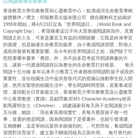
以閱讀灌溉生命教育
香港教育大學宗教教育與心靈教育中心 – 點滴成河生命教育專輯
媒體夥伴／撰文：明報教育出版有限公司 聯合國教科文組織於
1995年開始，將4月23日定為「世界閱讀日」（World Book and
Copyright Day），希望藉著這日子向大眾推揚閱讀與寫作。其實
閱讀之於人生，可算是廉宜又有益的消閑娛樂，它既是終身學習
的基礎，也是融滲生命教育的媒界，自小養成閱讀習慣，對個人
成長與發展有重要影響。在今年的世界閱讀日之前，我們除了可
想想看哪本書來「應節」外，亦不妨多思考提升閱讀興趣的方
法，讓新一代透過閱讀得以為整全的生命教育打好根基。 每天
閱讀十五分鐘 多年以來不少教育工作者都推崇閱讀對孩子成長的
重要性，並在校園生活中提供形形式式的措施以推動學生投入閱
讀，然而在緊密的校園生活中，學生閱讀時間受限，若要養成習
慣，還得配合日常家庭生活，香港教育大學宗教教育及心靈教育
中心客席教授（實踐）及顧問兼JEMS Character Academy校長
劉馬露明女士（Christine），就建議家長每天與子女閱讀最少十
五分鐘，她說：「現在家長都很繁忙，若每天要跟孩子做一些
事，首選的便是閱讀，因為閱讀除了是看書外，也能引發溝通、
互相瞭解，這是單純玩耍所未能做到的。」可想而知，養成閱讀
習慣對培育孩子、建立親子關係同樣具正面作用。 無可替代的