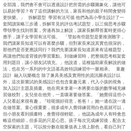
全部識，我們會不會可以透過設計把所需的步驟圖象化，讓他可
以易於學習？有了這些講解的方法，家長和他的親子時間會變得
更快樂。」 拆解題型 學習有法可循 他們為高小學生設計了一
套閱讀策略三步通，拆解常見的評估考試題型，以三個思考步驟
帶領學生找到答案，旁邊再加上解說，讓家長解釋答案時更得心
應手，讓子女學習有法可循。 「譬如有些題型是要推測難字，
我們讓家長知道可以有甚麼步驟，但對家長來說其實也很深的，
那他們是否更應該同行？我們先要讓家長知道原來有這種題型，
再讓他們知道背後的學習重點。到做練習時，把整個思考框架套
用到題目，讓小朋友試填充。」他說道，這種協助家長解說的做
法，也在另一系列的中文語基高效特訓練習中一脈相承。 童趣
設計 融入玩樂概念 除了兼具美感及實用性的資訊圖表設計以
外，這次新嘗試的美感設計也包含童趣元素，代入小孩的視角，
加入設計主題及插畫。他在周末拿著一本將要出版的數學補充練
習做校對，女兒坐在他旁，一直嚷著要做答案。「她覺得這些小
人兒看起來很有趣，『哇呢個好得意，爸爸！』她一邊在說一邊
在做答案。童心很重要，很多成年人覺得練習用白色底就可以，
但小朋友看到插畫時，會覺得很輕鬆。」他認為成年人有時會忽
略這些細節，但多花的只是心思。孩子每次完成練習後，配合太
空探索的主題，可以按分數在能量值表上填上顏色，看自己到了