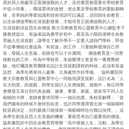
易於與人相處等正面價值觀的人才，這些素質都需要在學校教育
中從小培養。」職場需求的改變，使企業及學校教育的重點都轉
移，非單純的專業知識和技術培訓可以滿足，須回歸生命教育，
以生命價值帶動生涯規劃發展，才能培育正面價值觀的人才。
生涯規劃須反思生命價值 教大宗教教育與心靈教育中心總監李子
建教授提出，有論者認為應早於初中，甚至高小階段便將生命教
育融入生涯規劃，讓學生了解升學不一定要入讀熱門學科，即使
不從事傳統社會認為「有前途」的工作，只要能夠發揮自己所
長，發掘人生意義，前路也可以十分廣闊。 價值教育是一項潛
移默化的工作，作為中學校長，朱啟榮博士更是有一番實際經
驗，他叮囑其教育團隊在設計生涯規劃課程的時候，必須有長遠
設想，為學生將來待人處事、立身處世作好準備。 協和書院與
教大宗教教育與心靈教育中心一同檢視課堂規劃，設計名為「人
生大拍賣」的遊戲，與學生探討人生價值觀。遊戲中，每位同學
會獲發五張分別代表金錢、健康、事業、家庭、朋友等不同人生
範疇的卡牌，老師會要求同學一一抽出拍賣。朱校長解釋：「當
我們擁有的時候不會特別在意，也許同學選擇賣出第一個範疇時
較容易決定，但到最後只能保留一個範疇時往往難以抉擇。」這
為學生創造反思人生意義的機會，重新思考自己最重視的價值。
協和書院於中四生命教育營舉辦「高中模擬人生」活動，為學生