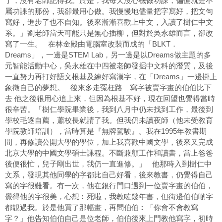
了，沒有老師記得我。於是，我每天沒心機做功課，偏偏就是不
屬功課的那份，我卻最用心做。我慢慢地儘量把字寫好，把文句
寫好，進步了也不自知。後來漸漸喜歡上中文，入讀了樹仁中文
系。」劉老師當天可能只是無心插柳，但對於吳永雄而言，卻改
寫了一生。 在林金殿由電腦室改裝而成的「BLKT．
Dreams」，一邊是STEM Lab，另一邊是以Dreams做主題的多
元智能活動中心，吳永雄在中四被老師發掘中文科的潛質，及後
一直努力再打好語文根基及練好寫漢字，在「Dreams」一邊掛上
象徵自己的夢想。 後來多走冤枉路 寫字被賣字畫的伯伯比下
去 他之後很用心追上來，但因為根基不好，現在回望也覺得當時
很辛苦。「樹仁學院畢業後，我到八月中仍未找到工作，最後到
學校毛逐自薦，蕭校長就請了我。但我仍未讀夜師（他未受教育
學院教師培訓），當時算是『無牌駕駛』。我在1995年教書期
間，再修讀公開大學的學位，加上我喜歡中國文學，後來又完成
北京大學的中國文學碩士課程。不斷兼顧工作和讀書，當上爸爸
後便很忙，兒子剛出世，我仍一直進修。」 他那時入到樹仁中
文系，發現其他同學的字都比自己好看，後來教書，仍覺得自己
寫的字很難看。有一次，他在銀行門口遇到一位賣字畫的伯伯，
覺得他的字很美，心想︰死啦，我教咗幾年書，但街邊伯伯啲字
都靚過我。於是他買了那幅畫，再問伯伯︰「你會不會教寫
字？」他告知伯伯自己是位老師，伯伯後來上門教他寫字，初時