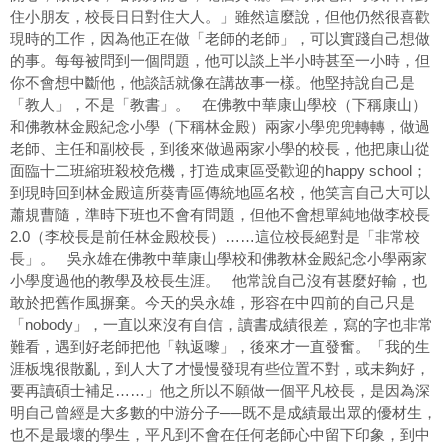
住小朋友，校長日日對住大人。」雖然這麼說，但他仍然很喜歡
現時的工作，因為他正在做「老師的老師」，可以實踐自己想做
的事。每每被問到一個問題，他可以談上半小時甚至一小時，但
你不會想中斷他，他談話就像在講故事一樣。他堅持說自己是
「教人」，不是「教書」。 在佛教中華康山學校（下稱康山）
和佛教林金殿紀念小學（下稱林金殿）兩家小學兜兜轉轉，做過
老師、主任和副校長，到後來做過兩家小學的校長，他把康山從
面臨十二班縮班殺校危機，打造成東區受歡迎的happy school；
到現時回到林金殿這所葵青區傳統地區名校，他笑言自己大可以
蕭規曹隨，準時下班也不會有問題，但他不會想單純地做李校長
2.0（李校長是前任林金殿校長）……這位校長絕對是「非常校
長」。 吳永雄在佛教中華康山學校和佛教林金殿紀念小學兩家
小學度過他的教學及校長生涯。 他常說自己沒有甚麼好輸，也
敢於把舊作風摒棄。今天的吳永雄，形容在中四前的自己只是
「nobody」，一直以來沒有自信，讀書成績很差，寫的字也非常
難看，遇到好老師把他「執返嚟」，後來才一直發奮。「我的生
涯板塊很散亂，到人大了才慢慢發現有些位置不對，或未夠好，
要再讀碩士補足……」他之所以不願做一個平凡校長，是因為深
明自己曾經是大多數的中游分子──既不是成績最出眾的優材生，
也不是最壞的學生，平凡到不會在任何老師心中留下印象，到中