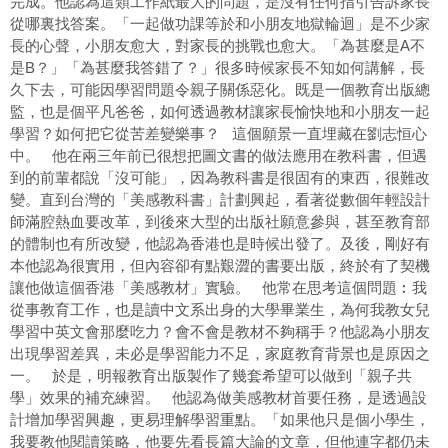
完成。他認為這類工作紙最大的問題，是沒有任何指引告訴家長
從哪裏找答案。「一起做功課等於和小朋友地獄輪迴」是不少家
長的心聲，小朋友愈大，對家長的挑戰也愈大。「為甚麼是A不
是B？」「為甚麼我答錯了？」很多時候家長不知如何講解，長
久下去，可能因學習問題令親子關係惡化。既是一個教育出版總
監，也是個平凡爸爸，如何透過教材讓家長愉快地和小朋友一起
學習？如何把它從苦差變樂事？ 這個願景一直埋藏在劉志恒心
中。 他在兩三年前已很想把圖文書的做法應用在教科書，但遇
到的前輩都說「沒可能」，因為教科書是很固有的東西，很難改
變。直到台灣的「美感教科書」計劃興起，看著從數個年輕設計
師滿腔熱血要改革，到後來大型的出版社願意參與，甚至教育部
的體制也有所改變，他認為香港也是時候出發了。及後，剛好有
本他認為很實用，但內容卻有點艱澀的書要出版，終於有了契機
讓他做這個香港「美感教材」實驗。 他常在思考這個問題︰我
從事教育工作，也是讀中文系出身的大學畢業生，為何我教女兒
學習中英文會那麼吃力？會不會是教材不夠稱手？他認為小朋友
出現學習差異，未必是學習能力不足，家庭教育背景也是原因之
一。 於是，明報教育出版製作了幾套希望可以做到「親子共
學」效果的補充練習。 他認為做美感教材首要任務，是透過設
計增加學習興趣，更易理解學習重點。「如果他只是個小學生，
我要教他閱讀策略，他要先看長篇大論的文章，但他連字都仍未