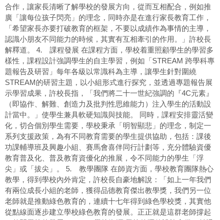
合作，讓家長清晰了解學校的發展方向，從而互相配合，例如推
廣「讓每位孩子閃亮」的理念，同時亦是在進行家長教育工作，
「希望家長亦要打破教育的框架，不要以成績作為事情的主導，
認識小朋友不同能力的時候，其實有互相牽引的作用。」許校長
解釋道。 4. 課程發展 在課程方面，學校着重照顧學生的學習多
樣性，課程設計強調學生的自主學習，例如「STREAM 跨學科專
題報告及研習」每年各級以常識科為主導，讓學生針對圍繞
STREAM的研習主題，以小組形式進行探究，並透過專題報告展
示學習成果，許校長指，「我們將二十一世紀強調的『4C元素』
（即協作、解難、創造力及批判性思維能力）注入學生的活動設
計當中。」使學生兼具軟硬知識與技能。 同時，課程安排靈活變
化，切合個別學生需要，學校秉承「明智顯悲」的理念，制定一
系列支援政策，為有不同教育需要的學生提供協助，包括：課後
功課輔導班及興趣小組、賽馬會喜伴同行計劃等，充分體驗資優
教育普及化、普及教育資優化的推展，令不同能力的學生「浮
尖」或「拔尖」。 5. 教學團隊 在師資方面，學校教育團隊熱心
教學，得到學校內外肯定，許校長自豪地解說：「如上一年我們
有兩位成長小組的老師，獲得品德教育傑出教學獎，我們另一位
老師就是推動綠色教育的，連續十七年得到綠色學校獎，其實他
從點線面逐步建立學校綠色教育的發展。正正就是這群老師撐起