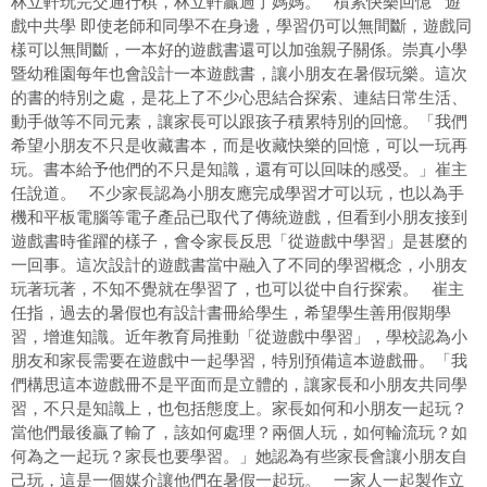
林立軒玩完交通行棋，林立軒贏過了媽媽。 積累快樂回憶 遊
戲中共學 即使老師和同學不在身邊，學習仍可以無間斷，遊戲同
樣可以無間斷，一本好的遊戲書還可以加強親子關係。崇真小學
暨幼稚園每年也會設計一本遊戲書，讓小朋友在暑假玩樂。這次
的書的特別之處，是花上了不少心思結合探索、連結日常生活、
動手做等不同元素，讓家長可以跟孩子積累特別的回憶。「我們
希望小朋友不只是收藏書本，而是收藏快樂的回憶，可以一玩再
玩。書本給予他們的不只是知識，還有可以回味的感受。」崔主
任說道。 不少家長認為小朋友應完成學習才可以玩，也以為手
機和平板電腦等電子產品已取代了傳統遊戲，但看到小朋友接到
遊戲書時雀躍的樣子，會令家長反思「從遊戲中學習」是甚麼的
一回事。這次設計的遊戲書當中融入了不同的學習概念，小朋友
玩著玩著，不知不覺就在學習了，也可以從中自行探索。 崔主
任指，過去的暑假也有設計書冊給學生，希望學生善用假期學
習，增進知識。近年教育局推動「從遊戲中學習」，學校認為小
朋友和家長需要在遊戲中一起學習，特別預備這本遊戲冊。「我
們構思這本遊戲冊不是平面而是立體的，讓家長和小朋友共同學
習，不只是知識上，也包括態度上。家長如何和小朋友一起玩？
當他們最後贏了輸了，該如何處理？兩個人玩，如何輪流玩？如
何為之一起玩？家長也要學習。」她認為有些家長會讓小朋友自
己玩，這是一個媒介讓他們在暑假一起玩。 一家人一起製作立