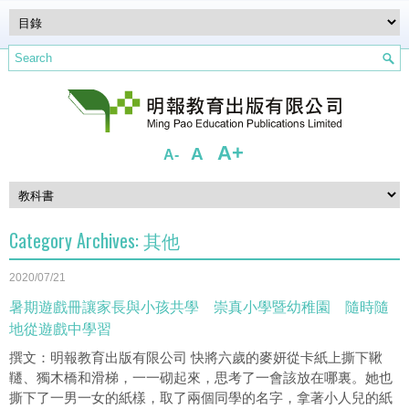
A+
A
A-
Category Archives:
其他
2020/07/21
暑期遊戲冊讓家長與小孩共學 崇真小學暨幼稚園 隨時隨
地從遊戲中學習
撰文：明報教育出版有限公司 快將六歲的麥妍從卡紙上撕下鞦
韆、獨木橋和滑梯，一一砌起來，思考了一會該放在哪裏。她也
撕下了一男一女的紙樣，取了兩個同學的名字，拿著小人兒的紙