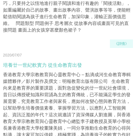
巧，只要持之以恆地進行親子閱讀和進行有趣的「閱後活動」，
如重編屬於自己的故事、畫出故事內容、聲演故事等等，便能輕
鬆借助閱讀為孩子進行生命教育，加深印象，灌輸正面價值思
維。 問題類型 問題例子 思考層次 從故事內容或畫面可見的直
接問題 畫面上的女孩穿甚麼顏色裙子？
《詳情》
2020/07/07
培養廿一世紀軟實力 從生命教育出發
香港教育大學宗教教育與心靈教育中心 – 點滴成河生命教育專輯
媒體夥伴／影片製作及撰文：明報教育出版有限公司 生命教育
向來是教育界的重要課題，面對急促變化的廿一世紀社會環境，
昔日以傳授硬知識和背誦為主的教育傳統，已不能滿足學生的發
展需要，究竟教育工作者與家長，應如何改變心態與教育方法，
以幫助學生培養價值素養、掌握學習方法，以應對人工智能興
起、資訊泛濫的年代？這次就邀請了資深傳媒人劉進圖，與香港
教育大學宗教教育與心靈教育中心總監李子建教授及英華小學校
長兼香港教育大學校董陳美娟，一同分享推動生命教育的心得與
點滴，讓大家可加以借鏡，積極實踐，為培養孩子的軟實力作好