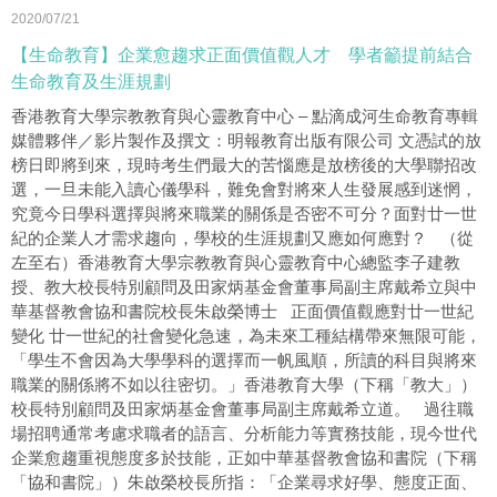
2020/07/21
【生命教育】企業愈趨求正面價值觀人才 學者籲提前結合
生命教育及生涯規劃
香港教育大學宗教教育與心靈教育中心 – 點滴成河生命教育專輯
媒體夥伴／影片製作及撰文：明報教育出版有限公司 文憑試的放
榜日即將到來，現時考生們最大的苦惱應是放榜後的大學聯招改
選，一旦未能入讀心儀學科，難免會對將來人生發展感到迷惘，
究竟今日學科選擇與將來職業的關係是否密不可分？面對廿一世
紀的企業人才需求趨向，學校的生涯規劃又應如何應對？ （從
左至右）香港教育大學宗教教育與心靈教育中心總監李子建教
授、教大校長特別顧問及田家炳基金會董事局副主席戴希立與中
華基督教會協和書院校長朱啟榮博士 正面價值觀應對廿一世紀
變化 廿一世紀的社會變化急速，為未來工種結構帶來無限可能，
「學生不會因為大學學科的選擇而一帆風順，所讀的科目與將來
職業的關係將不如以往密切。」香港教育大學（下稱「教大」）
校長特別顧問及田家炳基金會董事局副主席戴希立道。 過往職
場招聘通常考慮求職者的語言、分析能力等實務技能，現今世代
企業愈趨重視態度多於技能，正如中華基督教會協和書院（下稱
「協和書院」）朱啟榮校長所指：「企業尋求好學、態度正面、