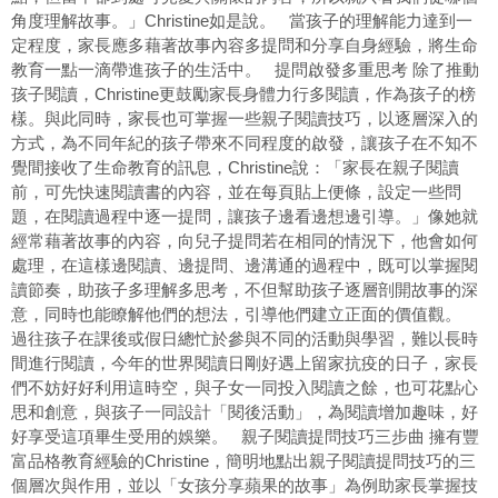
角度理解故事。」Christine如是說。 當孩子的理解能力達到一
定程度，家長應多藉著故事內容多提問和分享自身經驗，將生命
教育一點一滴帶進孩子的生活中。 提問啟發多重思考 除了推動
孩子閱讀，Christine更鼓勵家長身體力行多閱讀，作為孩子的榜
樣。與此同時，家長也可掌握一些親子閱讀技巧，以逐層深入的
方式，為不同年紀的孩子帶來不同程度的啟發，讓孩子在不知不
覺間接收了生命教育的訊息，Christine說：「家長在親子閱讀
前，可先快速閱讀書的內容，並在每頁貼上便條，設定一些問
題，在閱讀過程中逐一提問，讓孩子邊看邊想邊引導。」像她就
經常藉著故事的內容，向兒子提問若在相同的情況下，他會如何
處理，在這樣邊閱讀、邊提問、邊溝通的過程中，既可以掌握閱
讀節奏，助孩子多理解多思考，不但幫助孩子逐層剖開故事的深
意，同時也能瞭解他們的想法，引導他們建立正面的價值觀。
過往孩子在課後或假日總忙於參與不同的活動與學習，難以長時
間進行閱讀，今年的世界閱讀日剛好遇上留家抗疫的日子，家長
們不妨好好利用這時空，與子女一同投入閱讀之餘，也可花點心
思和創意，與孩子一同設計「閱後活動」，為閱讀增加趣味，好
好享受這項畢生受用的娛樂。 親子閱讀提問技巧三步曲 擁有豐
富品格教育經驗的Christine，簡明地點出親子閱讀提問技巧的三
個層次與作用，並以「女孩分享蘋果的故事」為例助家長掌握技