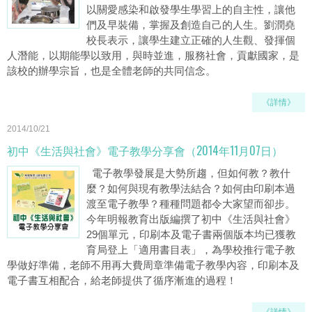
以關愛感染和啟發學生學習上的自主性，讓他
們及早裝備，掌握及創造自己的人生。劉潤堯
校長表示，讓學生建立正確的人生觀、發揮個
人潛能，以期能學以致用，與時並進，服務社會，貢獻國家，是
該校的辦學宗旨，也是全體老師的共同信念。
《詳情》
2014/10/21
初中《生活與社會》電子教學分享會（2014年11月07日）
電子教學發展是大勢所趨，但如何教？教什
麼？如何與現有教學法結合？如何由印刷本過
渡至電子教學？種種問題都令大家望而卻步。
今年明報教育出版編撰了初中《生活與社會》
29個單元，印刷本及電子書兩個版本均已獲教
育局登上「適用書目表」，為學校推行電子教
學做好準備，老師不用再大費周章準備電子教學內容，印刷本及
電子書互相配合，給老師提供了循序漸進的過程！