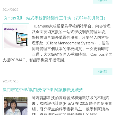
《詳情》
2014/09/22
iCampus 3.0一站式學校網站製作工作坊（2014年10月16日）
iCampus家校通是為學校網站平台、內容管理
及全面技術支援的一站式學校網頁管理系統。
學校毋須再額外購置伺服器，只要登入內容管
理系統（Client Management System），便能
同時管理三個版本的學校網頁，一次更新即可
互通，大大節省管理人手和時間。iCampus全面
支援PC/MAC、智能手機及平板電腦。
《詳情》
2014/07/10
澳門培道中學/澳門浸信中學 閱讀推廣見成效
隨著資訊科技的高速發展和知識領域的不斷拓
展，國際評估計劃(PISA) 在 2015 將全面使用電
腦，研究學生的科學素養為主，數學和閱讀為
輔，還新增協作式問題解決能力的測試。