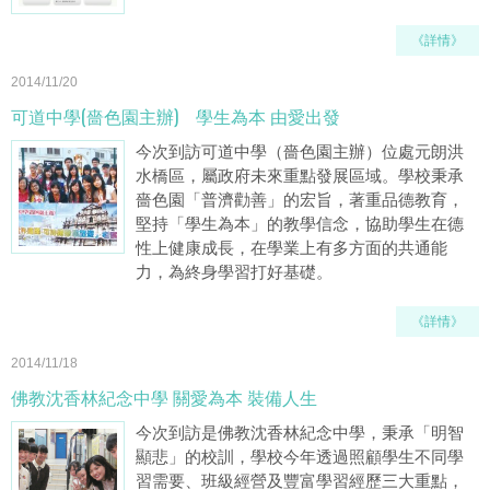
《詳情》
2014/11/20
可道中學(嗇色園主辦) 學生為本 由愛出發
今次到訪可道中學（嗇色園主辦）位處元朗洪
水橋區，屬政府未來重點發展區域。學校秉承
嗇色園「普濟勸善」的宏旨，著重品德教育，
堅持「學生為本」的教學信念，協助學生在德
性上健康成長，在學業上有多方面的共通能
力，為終身學習打好基礎。
《詳情》
2014/11/18
佛教沈香林紀念中學 關愛為本 裝備人生
今次到訪是佛教沈香林紀念中學，秉承「明智
顯悲」的校訓，學校今年透過照顧學生不同學
習需要、班級經營及豐富學習經歷三大重點，