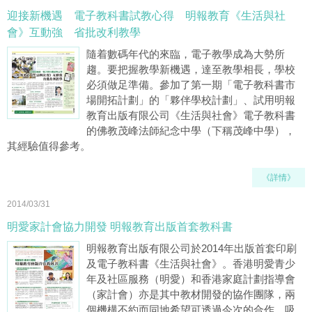
迎接新機遇 電子教科書試教心得 明報教育《生活與社
會》互動強 省批改利教學
隨着數碼年代的來臨，電子教學成為大勢所
趨。要把握教學新機遇，達至教學相長，學校
必須做足準備。參加了第一期「電子教科書市
場開拓計劃」的「夥伴學校計劃」、試用明報
教育出版有限公司《生活與社會》電子教科書
的佛教茂峰法師紀念中學（下稱茂峰中學），
其經驗值得參考。
《詳情》
2014/03/31
明愛家計會協力開發 明報教育出版首套教科書
明報教育出版有限公司於2014年出版首套印刷
及電子教科書《生活與社會》。香港明愛青少
年及社區服務（明愛）和香港家庭計劃指導會
（家計會）亦是其中教材開發的協作團隊，兩
個機構不約而同地希望可透過今次的合作，吸