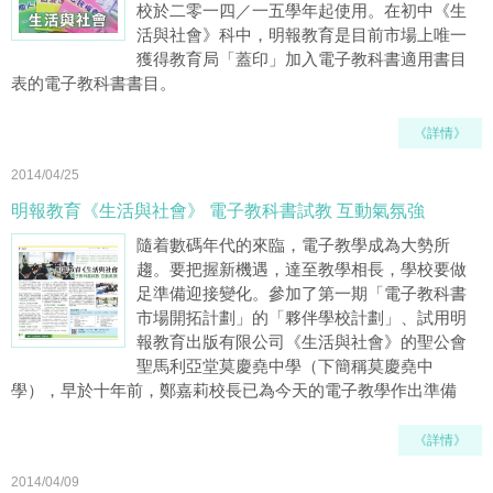
校於二零一四／一五學年起使用。在初中《生
活與社會》科中，明報教育是目前市場上唯一
獲得教育局「蓋印」加入電子教科書適用書目
表的電子教科書書目。
《詳情》
2014/04/25
明報教育《生活與社會》 電子教科書試教 互動氣氛強
隨着數碼年代的來臨，電子教學成為大勢所
趨。要把握新機遇，達至教學相長，學校要做
足準備迎接變化。參加了第一期「電子教科書
市場開拓計劃」的「夥伴學校計劃」、試用明
報教育出版有限公司《生活與社會》的聖公會
聖馬利亞堂莫慶堯中學（下簡稱莫慶堯中
學），早於十年前，鄭嘉莉校長已為今天的電子教學作出準備
《詳情》
2014/04/09